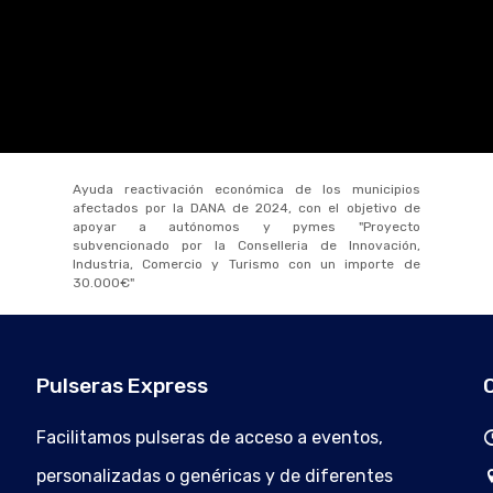
Ayuda reactivación económica de los municipios
afectados por la DANA de 2024, con el objetivo de
apoyar a autónomos y pymes "Proyecto
subvencionado por la Conselleria de Innovación,
Industria, Comercio y Turismo con un importe de
30.000€"
Pulseras Express
Facilitamos pulseras de acceso a eventos,
personalizadas o genéricas y de diferentes