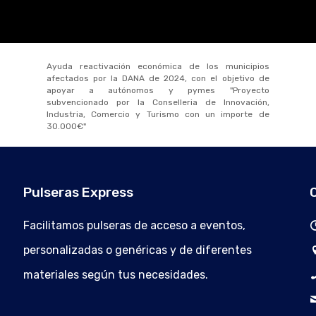
Ayuda reactivación económica de los municipios
afectados por la DANA de 2024, con el objetivo de
apoyar a autónomos y pymes "Proyecto
subvencionado por la Conselleria de Innovación,
Industria, Comercio y Turismo con un importe de
30.000€"
Pulseras Express
Facilitamos pulseras de acceso a eventos,
personalizadas o genéricas y de diferentes
materiales según tus necesidades.