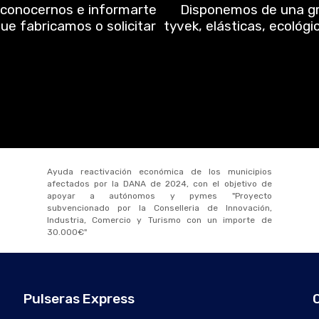
 conocernos e informarte
Disponemos de una gra
ue fabricamos o solicitar
tyvek, elásticas, ecológi
Ayuda reactivación económica de los municipios
afectados por la DANA de 2024, con el objetivo de
apoyar a autónomos y pymes "Proyecto
subvencionado por la Conselleria de Innovación,
Industria, Comercio y Turismo con un importe de
30.000€"
Pulseras Express