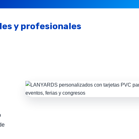
les y profesionales
o
de