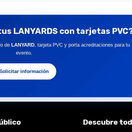
tus
LANYARDS
con tarjetas PVC
ido de
LANYARD
, tarjeta PVC y porta acreditaciones para tu
evento.
Solicitar información
úblico
Descubre tod